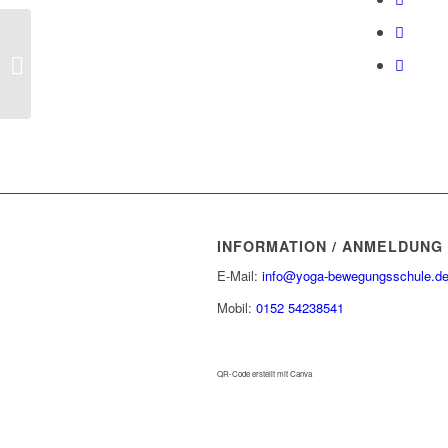
Die verlorene Ehre des
Berufes
INFORMATION / ANMELDUNG
E-Mail:
info@yoga-bewegungsschule.d
Mobil:
0152 54238541
QR-Code erstellt mit Canva