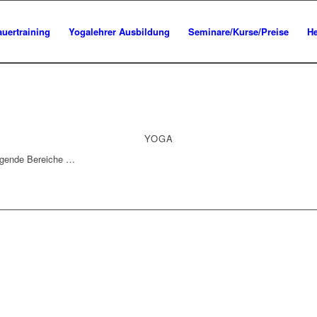
uertraining
Yogalehrer Ausbildung
Seminare/Kurse/Preise
He
YOGA
olgende Bereiche …