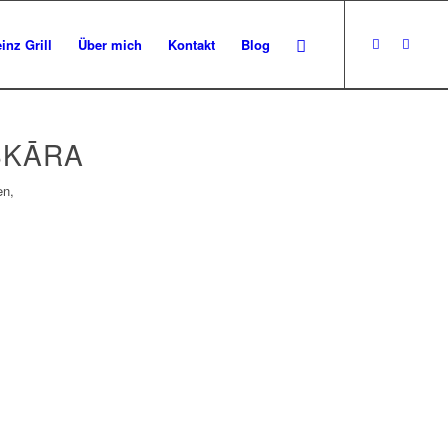
inz Grill
Über mich
Kontakt
Blog
SKĀRA
en,