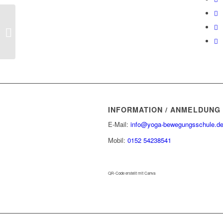
Übungsreihe
Schulterstand, Pflug
und Brücke
INFORMATION / ANMELDUNG
E-Mail:
info@yoga-bewegungsschule.d
Mobil:
0152 54238541
QR-Code erstellt mit Canva