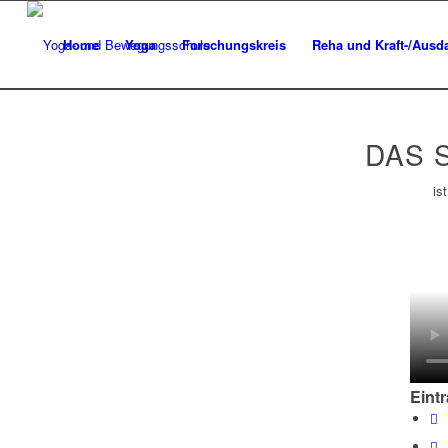
Home
Yoga
Forschungskreis
Reha und Kraft-/Ausda
DAS 
is
Eintr