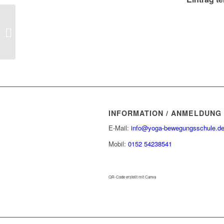
Corona-Impfung – Wie
Impfschäden vermieden
werden können
INFORMATION / ANMELDUNG
E-Mail:
info@yoga-bewegungsschule.d
Mobil:
0152 54238541
QR-Code erstellt mit Canva