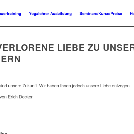
uertraining
Yogalehrer Ausbildung
Seminare/Kurse/Preise
He
 VERLORENE LIEBE ZU UNSE
DERN
sind unsere Zukunft. Wir haben Ihnen jedoch unsere Liebe entzogen.
 von Erich Decker
ilen