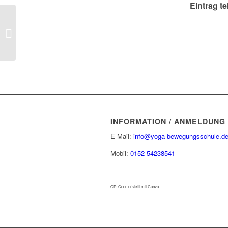
Eintrag te
Corona Impfung – Wie
Impfschäden vermieden
werden können
INFORMATION / ANMELDUNG
E-Mail:
info@yoga-bewegungsschule.d
Mobil:
0152 54238541
QR-Code erstellt mit Canva