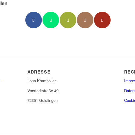
ilen
ADRESSE
REC
e
Ilona Kramhöller
Impr
Vorstadtstraße 49
Daten
72351 Geislingen
Cookie