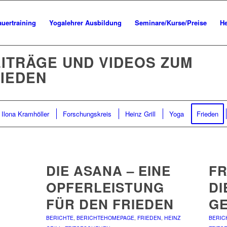
uertraining
Yogalehrer Ausbildung
Seminare/Kurse/Preise
He
ITRÄGE UND VIDEOS ZUM
IEDEN
Ilona Kramhöller
Forschungskreis
Heinz Grill
Yoga
Frieden
DIE ASANA – EINE
FR
OPFERLEISTUNG
DI
FÜR DEN FRIEDEN
GE
BERICHTE
,
BERICHTEHOMEPAGE
,
FRIEDEN
,
HEINZ
BERIC