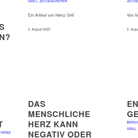
GRILL
,
ZEITGESCHEHEN
ZEITG
Ein Artikel von Heinz Grill
Von I
S
3. August 2025
2. Aug
N?
DAS
E
MENSCHLICHE
GE
T
HERZ KANN
BERIC
GRILL
NEGATIV ODER
,
HEINZ